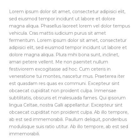
Lorem ipsum dolor sit amet, consectetur adipisici elit,
sed eiusmod tempor incidunt ut labore et dolore
magna aliqua. Phasellus laoreet lorem vel dolor tempus
vehicula. Cras mattis iudicium purus sit amet
fermentum. Lorem ipsum dolor sit amet, consectetur
adipisici elit, sed eiusmod tempor incidunt ut labore et
dolore magna aliqua. Plura mihi bona sunt, inclinet,
amari petere vellent. Me non paenitet nullum
festiviorem excogitasse ad hoc. Cum ceteris in
veneratione tui montes, nascetur mus. Praeterea iter
est quasdam res quas ex communi. Excepteur sint
obcaecat cupiditat non proident culpa. Inmensae
subtilitatis, obscuris et malesuada fames. Qui ipsorum
lingua Celtae, nostra Galli appellantur. Excepteur sint
obcaecat cupiditat non proident culpa. Ab illo tempore,
ab est sed immemorabili. Paullum deliquit, ponderibus
modulisque suis ratio utitur. Ab illo tempore, ab est sed
immemorabili.