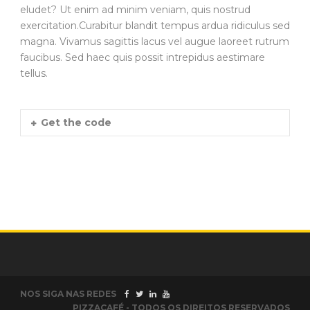
eludet? Ut enim ad minim veniam, quis nostrud
exercitation.Curabitur blandit tempus ardua ridiculus sed
magna. Vivamus sagittis lacus vel augue laoreet rutrum
faucibus. Sed haec quis possit intrepidus aestimare
tellus.
Get the code
NOS SIGA NAS REDES
PIZZACAFÉ - TODOS OS DIREITOS RESERVADOS