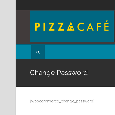
Change Password
[woocommerce_change_password]