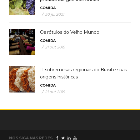
COMIDA
/
30 jul 2021
Os rótulos do Velho Mundo
COMIDA
/
21 out 2019
11 sobremesas regionais do Brasil e suas
origens históricas
COMIDA
/
21 out 2019
NOS SIGA NAS REDES