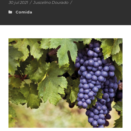
30 jul 2021
/
Juscelino Dourado
/
Comida