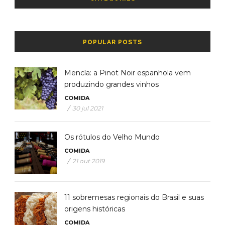
POPULAR POSTS
Mencía: a Pinot Noir espanhola vem
produzindo grandes vinhos
COMIDA
/
30 jul 2021
Os rótulos do Velho Mundo
COMIDA
/
21 out 2019
11 sobremesas regionais do Brasil e suas
origens históricas
COMIDA