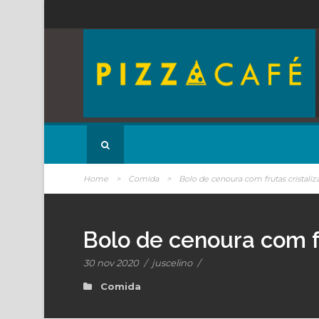
Home
>
Comida
>
Bolo de cenoura com frutas cristaliz
Bolo de cenoura com fr
30 nov 2020
/
juscelino
/
Comida