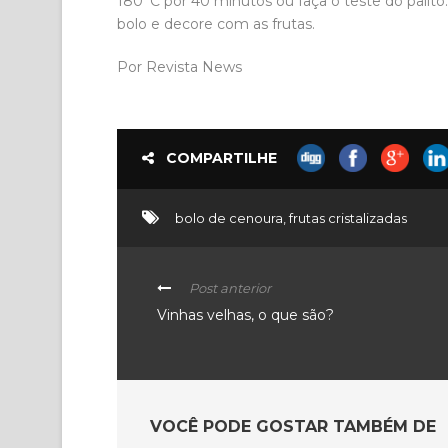
180°C por 40 minutos ou faça o teste do palito.
bolo e decore com as frutas.
Por Revista News
COMPARTILHE
bolo de cenoura
,
frutas cristalizadas
Post anterior
Vinhas velhas, o que são?
VOCÊ PODE GOSTAR TAMBÉM DE