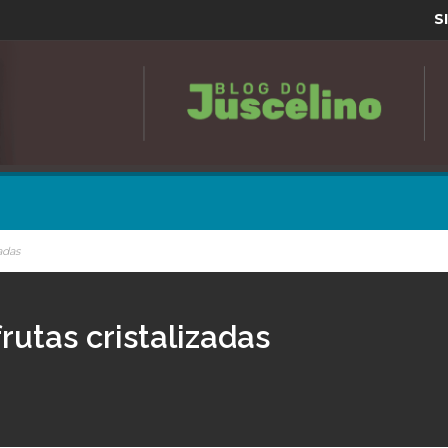
S
adas
utas cristalizadas