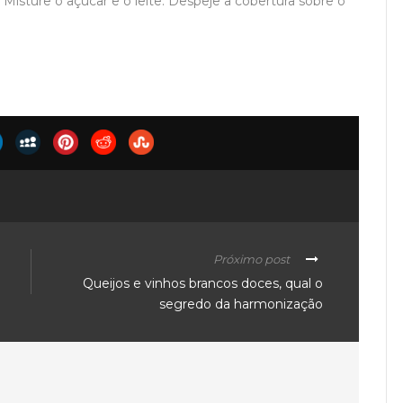
 Misture o açúcar e o leite. Despeje a cobertura sobre o
Próximo post
Queijos e vinhos brancos doces, qual o
segredo da harmonização