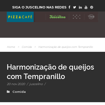
SIGA O JUSCELINO NAS REDES
Home
>
Comida
>
Harmonização de queijos com Tempranillo
Harmonização de queijos
com Tempranillo
20 nov 2020
/
juscelino
/
Comida