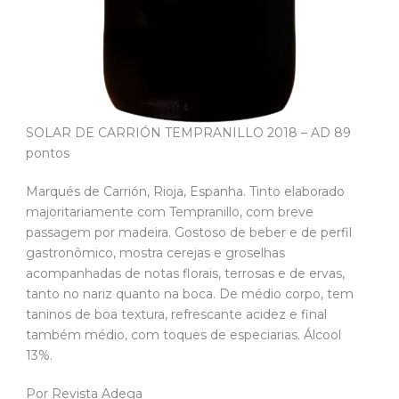
SOLAR DE CARRIÓN TEMPRANILLO 2018 – AD 89
pontos
Marqués de Carrión, Rioja, Espanha. Tinto elaborado
majoritariamente com Tempranillo, com breve
passagem por madeira. Gostoso de beber e de perfil
gastronômico, mostra cerejas e groselhas
acompanhadas de notas florais, terrosas e de ervas,
tanto no nariz quanto na boca. De médio corpo, tem
taninos de boa textura, refrescante acidez e final
também médio, com toques de especiarias. Álcool
13%.
Por Revista Adega