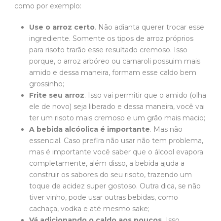
como por exemplo:
Use o arroz certo
. Não adianta querer trocar esse
ingrediente. Somente os tipos de arroz próprios
para risoto trarão esse resultado cremoso. Isso
porque, o arroz arbóreo ou carnaroli possuim mais
amido e dessa maneira, formam esse caldo bem
grossinho;
Frite seu arroz
. Isso vai permitir que o amido (olha
ele de novo) seja liberado e dessa maneira, você vai
ter um risoto mais cremoso e um grão mais macio;
A bebida alcóolica é importante
. Mas não
essencial. Caso prefira não usar não tem problema,
mas é importante você saber que o álcool evapora
completamente, além disso, a bebida ajuda a
construir os sabores do seu risoto, trazendo um
toque de acidez super gostoso. Outra dica, se não
tiver vinho, pode usar outras bebidas, como
cachaça, vodka e até mesmo sake;
Vá adicionando o caldo aos poucos.
Isso