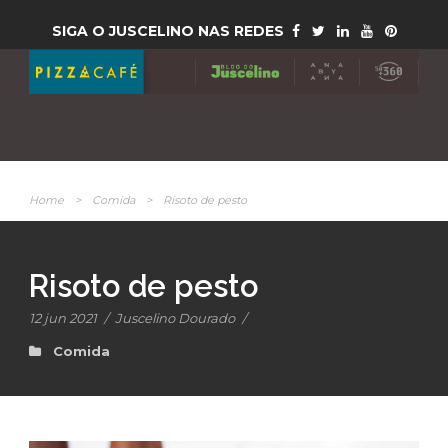
SIGA O JUSCELINO NAS REDES
Home
>
Comida
>
Risoto de pesto
Risoto de pesto
12 jun 2021
/
Juscelino Dourado
/
Comida