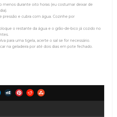
o menos durante oito horas (eu costumar deixar de
dia).
de pressão e cubra com água. Cozinhe por
oque o restante da água e o grão-de-bico já cozido no
ntes.
a para uma tigela, acerte o sal se for necessário.
car na geladeira por até dois dias em pote fechado.