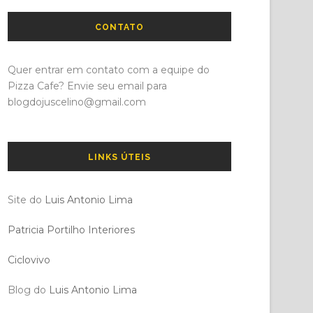
CONTATO
Quer entrar em contato com a equipe do
Pizza Cafe? Envie seu email para
blogdojuscelino@gmail.com
LINKS ÚTEIS
Site do
Luis Antonio Lima
Patricia Portilho Interiores
Ciclovivo
Blog do
Luis Antonio Lima