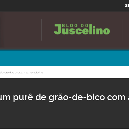
S
grão-de-bico com amendoim
 um purê de grão-de-bico co