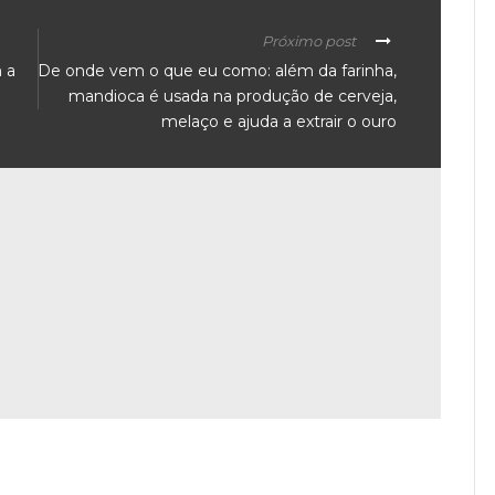
Próximo post
 a
De onde vem o que eu como: além da farinha,
mandioca é usada na produção de cerveja,
melaço e ajuda a extrair o ouro