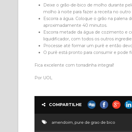
Deixe o grão-de-bico de molho durante pel
molho à noite para fazer a receita no outro 
Escorra a água. Coloque o grão na palena 
aproximadamente 40 minutos.
Escorra metade da água de cozimento e col
liquidificador, com todos os outros ingredie
Processe até formar um purê e então devolv
O purê está pronto para consumir e pode fi
Fica excelente com torradinha integral!
Por UOL
COMPARTILHE
amendoim
,
pure de grao de bico