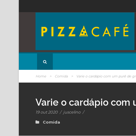
Home
>
Comida
>
Varie o cardápio com um purê de 
Varie o cardápio com
19 out 2020
/
juscelino
/
Comida