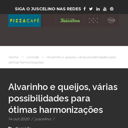
SIGA O JUSCELINO NAS REDES
Home
>
Comida
>
Alvarinho e queijos, várias possibilidades para
ótimas harmonizações
Alvarinho e queijos, várias
possibilidades para
ótimas harmonizações
14 out 2020
/
juscelino
/