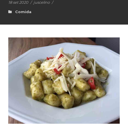
18 set 2020
/
juscelino
/
Comida