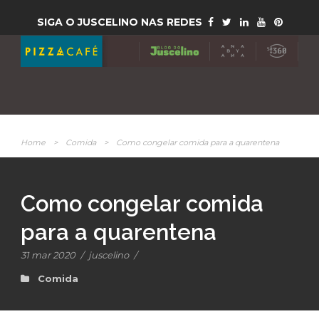
SIGA O JUSCELINO NAS REDES
Home
>
Comida
>
Como congelar comida para a quarentena
Como congelar comida
para a quarentena
31 mar 2020
/
juscelino
/
Comida