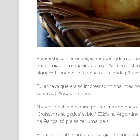
Você está com a sensação de que todo mundo
pandemia de coronavírus lá fora
? Seja no Insta
alguém falando que fez pão ou fazendo pão cas
Eu achava que era só impressão minha, mas no G
subiu 500% aqui no Brasil.
No Pinterest, a pesquisa por
receitas
de pão ou 
‘Croissants salgados’ subiu 1.532% na Argentina,
na França, só pra se ter uma ideia.
Então, que tal se juntar a essa grande onda po