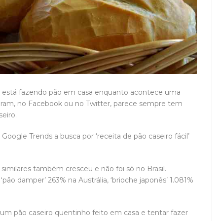
 está fazendo pão em casa enquanto acontece uma
gram, no Facebook ou no Twitter, parece sempre tem
eiro.
oogle Trends a busca por ‘receita de pão caseiro fácil’
similares também cresceu e não foi só no Brasil.
 ‘pão damper’ 263% na Austrália, ‘brioche japonês’ 1.081%
r um pão caseiro quentinho feito em casa e tentar fazer