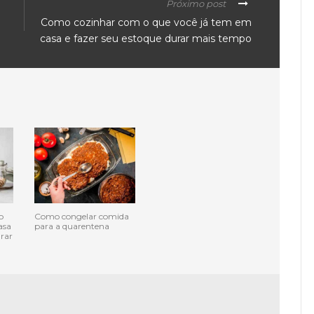
Próximo post
Como cozinhar com o que você já tem em
casa e fazer seu estoque durar mais tempo
o
Como congelar comida
asa
para a quarentena
urar