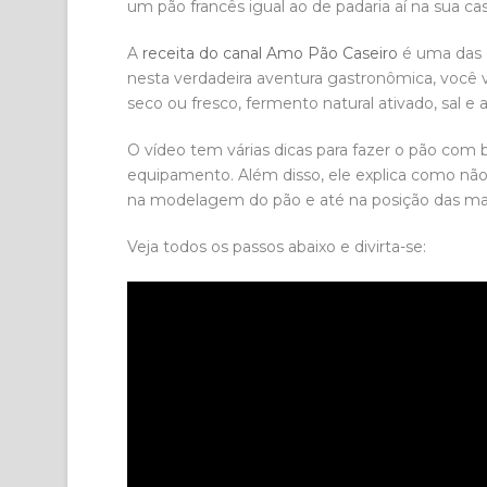
um pão francês igual ao de padaria aí na sua ca
A
receita do canal Amo Pão Caseiro
é uma das 
nesta verdadeira aventura gastronômica, você va
seco ou fresco, fermento natural ativado, sal e 
O vídeo tem várias dicas para fazer o pão co
equipamento. Além disso, ele explica como não
na modelagem do pão e até na posição das mas
Veja todos os passos abaixo e divirta-se: