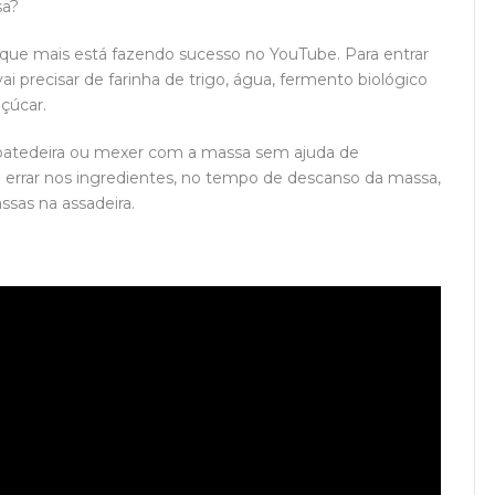
sa?
que mais está fazendo sucesso no YouTube. Para entrar
i precisar de farinha de trigo, água, fermento biológico
açúcar.
m batedeira ou mexer com a massa sem ajuda de
 errar nos ingredientes, no tempo de descanso da massa,
sas na assadeira.