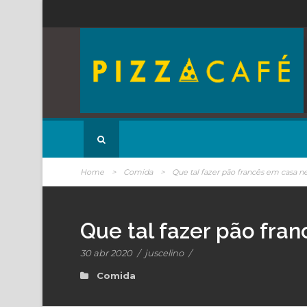
Home
>
Comida
>
Que tal fazer pão francês em casa n
Que tal fazer pão fra
30 abr 2020
/
juscelino
/
Comida