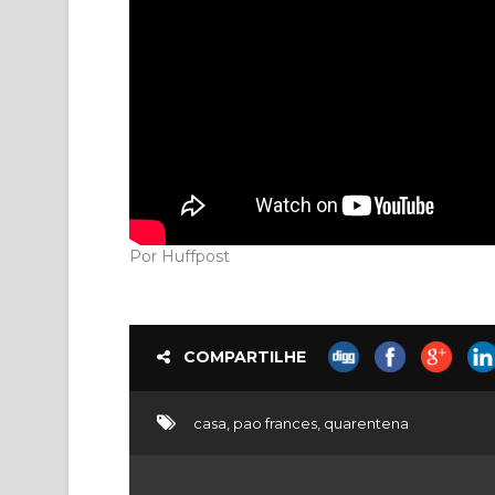
Por Huffpost
COMPARTILHE
casa
,
pao frances
,
quarentena