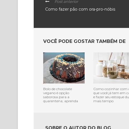
Post anterior
Como fazer pão com ora-pro-nóbis
VOCÊ PODE GOSTAR TAMBÉM DE
Bolo de chocolate
Como cozinhar com 
vegano é opção
que você já tem em c
saborosa para a
e fazer seu estoque d
quarentena; aprenda
mais tempo
SOBRE O AUTOR DO BLOG