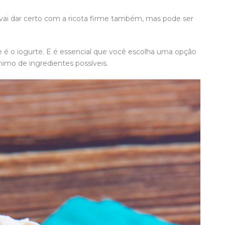
as vai dar certo com a ricota firme também, mas pode ser
e é o iogurte. E é essencial que você escolha uma opção
imo de ingredientes possíveis.