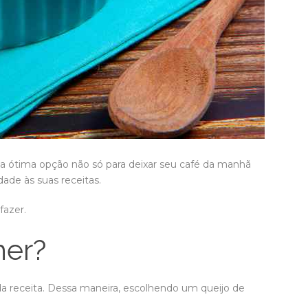
a ótima opção não só para deixar seu café da manhã
de às suas receitas.
fazer.
her?
da receita. Dessa maneira, escolhendo um queijo de