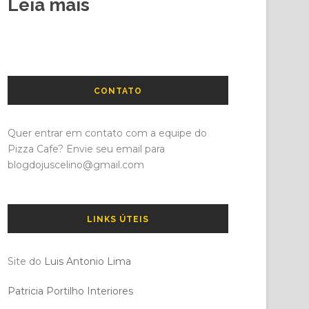
Leia mais
CONTATO
Quer entrar em contato com a equipe do
Pizza Cafe? Envie seu email para
blogdojuscelino@gmail.com
LINKS ÚTEIS
Site do
Luis Antonio Lima
Patricia Portilho Interiores