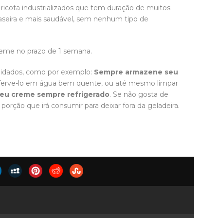
ricota industrializados que tem duração de muitos
seira e mais saudável, sem nenhum tipo de
creme no prazo de 1 semana.
cuidados, como por exemplo:
Sempre armazene seu
 ferve-lo em água bem quente, ou até mesmo limpar
eu creme sempre refrigerado
. Se não gosta de
rção que irá consumir para deixar fora da geladeira.