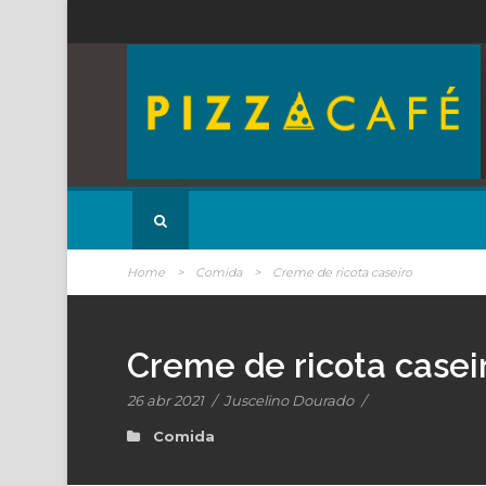
Home
>
Comida
>
Creme de ricota caseiro
Creme de ricota casei
26 abr 2021
/
Juscelino Dourado
/
Comida