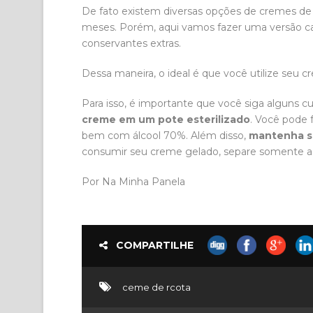
De fato existem diversas opções de cremes de 
meses. Porém, aqui vamos fazer uma versão ca
conservantes extras.
Dessa maneira, o ideal é que você utilize seu 
Para isso, é importante que você siga alguns 
creme em um pote esterilizado
. Você pode
bem com álcool 70%. Além disso,
mantenha s
consumir seu creme gelado, separe somente a po
Por Na Minha Panela
COMPARTILHE
ceme de rcota