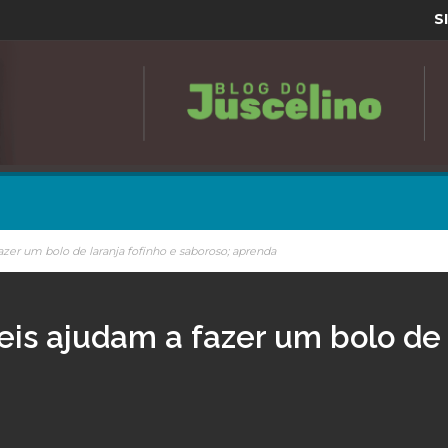
S
fazer um bolo de laranja fofinho e saboroso; aprenda
veis ajudam a fazer um bolo de 