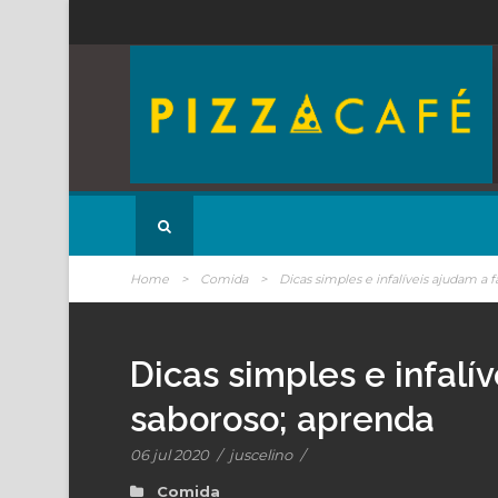
Home
>
Comida
>
Dicas simples e infalíveis ajudam a 
Dicas simples e infalí
saboroso; aprenda
06 jul 2020
/
juscelino
/
Comida