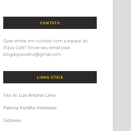
CONTATO
Quer entrar em contato com a equipe do
Pizza Cafe? Envie seu email para
blogdojuscelino@gmail.com
LINKS ÚTEIS
Site do
Luis Antonio Lima
Patricia Portilho Interiores
Ciclovivo