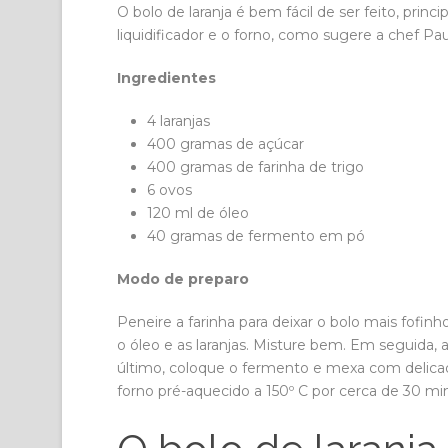
O bolo de laranja é bem fácil de ser feito, princ
liquidificador e o forno, como sugere a chef Paula
Ingredientes
4 laranjas
400 gramas de açúcar
400 gramas de farinha de trigo
6 ovos
120 ml de óleo
40 gramas de fermento em pó
Modo de preparo
Peneire a farinha para deixar o bolo mais fofinh
o óleo e as laranjas. Misture bem. Em seguida, 
último, coloque o fermento e mexa com delicad
forno pré-aquecido a 150º C por cerca de 30 mi