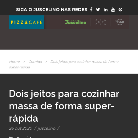
SIGA O JUSCELINO NAS REDES
Home
>
Comida
>
Dois jeitos para cozinhar massa de forma
super-rápida
Dois jeitos para cozinhar
massa de forma super-
rápida
26 out 2020
/
juscelino
/