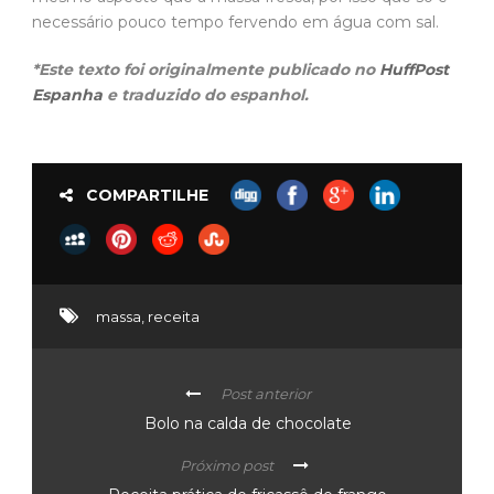
necessário pouco tempo fervendo em água com sal.
*Este texto foi originalmente publicado no
HuffPost
Espanha
e traduzido do espanhol.
COMPARTILHE
massa
,
receita
Post anterior
Bolo na calda de chocolate
Próximo post