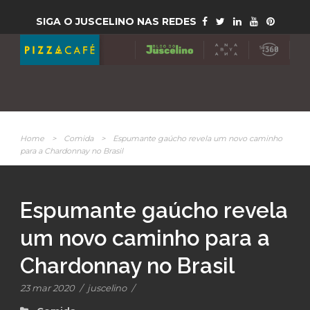
SIGA O JUSCELINO NAS REDES
Home
>
Comida
>
Espumante gaúcho revela um novo caminho
para a Chardonnay no Brasil
Espumante gaúcho revela
um novo caminho para a
Chardonnay no Brasil
23 mar 2020
/
juscelino
/