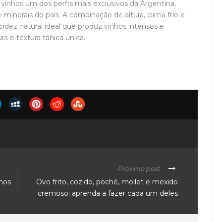
 vinhos um dos perfis mais exclusivos da Argentina,
minerais do país. A combinação de altura, clima frio e
dez natural ideal que produz vinhos intensos e
a e textura tânica única.
Próximo post
nhos
Ovo frito, cozido, poché, mollet e mexido
cremoso; aprenda a fazer cada um deles