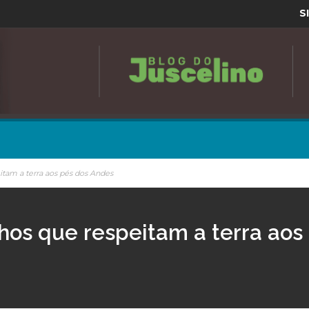
S
itam a terra aos pés dos Andes
nhos que respeitam a terra aos