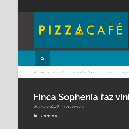
Home
>
Comida
>
Finca Sophenia faz vinhos que respe
Finca Sophenia faz vi
30 maio 2020
/
juscelino
/
Comida