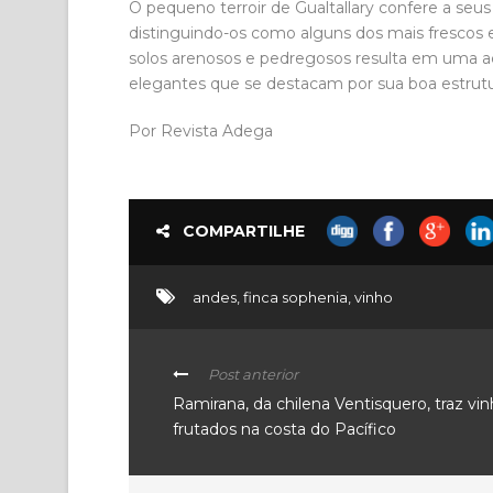
O pequeno terroir de Gualtallary confere a seus
distinguindo-os como alguns dos mais frescos e 
solos arenosos e pedregosos resulta em uma aci
elegantes que se destacam por sua boa estrutur
Por Revista Adega
COMPARTILHE
andes
,
finca sophenia
,
vinho
Post anterior
Ramirana, da chilena Ventisquero, traz vi
frutados na costa do Pacífico