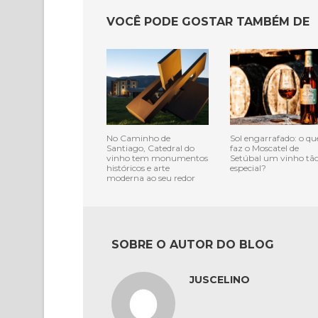
VOCÊ PODE GOSTAR TAMBÉM DE
No Caminho de
Sol engarrafado: o qu
Santiago, Catedral do
faz o Moscatel de
vinho tem monumentos
Setúbal um vinho tã
históricos e arte
especial?
moderna ao seu redor
SOBRE O AUTOR DO BLOG
JUSCELINO