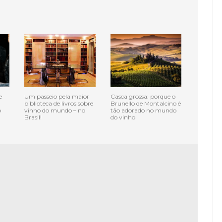
e
Um passeio pela maior
Casca grossa: porque o
biblioteca de livros sobre
Brunello de Montalcino é
o
vinho do mundo – no
tão adorado no mundo
Brasil!
do vinho