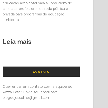
educação ambiental para alunos, além de
capacitar professores da rede pública e
privada para programas de educação
ambiental.
Leia mais
CONTATO
Quer entrar em contato com a equipe do
Pizza Cafe? Envie seu email para
blogdojuscelino@gmail.com