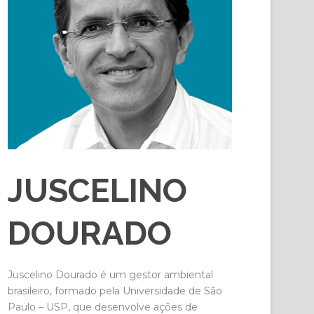
JUSCELINO
DOURADO
Juscelino Dourado é um gestor ambiental
brasileiro, formado pela Universidade de São
Paulo – USP, que desenvolve ações de