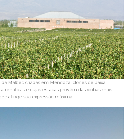
as da Malbec criadas em Mendoza, clones de baixa
s aromáticas e cujas estacas provêm das vinhas mais
lbec atinge sua expressão máxima.