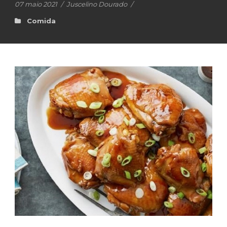
07 maio 2021
/
Juscelino Dourado
/
Comida