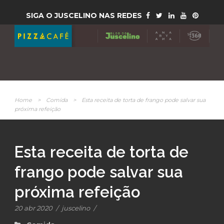
SIGA O JUSCELINO NAS REDES
Home
>
Comida
>
Esta receita de torta de frango pode salvar sua
próxima refeição
Esta receita de torta de
frango pode salvar sua
próxima refeição
20 abr 2020
/
juscelino
/