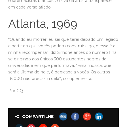
supremacistas brancos. A raiva da artista transparece
em cada verso afiado.
Atlanta, 1969
“Quando eu morrer, eu sei que terei deixado um legado
a partir do qual vocês podem construir algo, e essa é a
minha recompensa”, diz Simone antes do número final,
se dirigindo aos únicos 300 estudantes negros da
universidade em que performava. “Essa música, que
será a última de hoje, é dedicada a vocês. Os outros
18.000 não precisam dela”, complementa.
Por GQ
COMPARTILHE