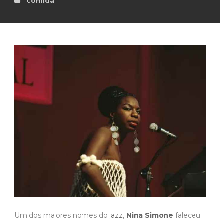
Comida
Um dos maiores nomes do
jazz
,
Nina Simone
faleceu