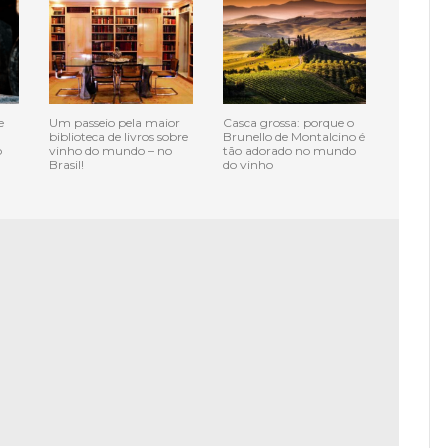
e
Um passeio pela maior
Casca grossa: porque o
biblioteca de livros sobre
Brunello de Montalcino é
o
vinho do mundo – no
tão adorado no mundo
Brasil!
do vinho