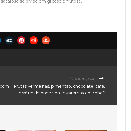
 sacarose se divide em glicose e frutose.
Próximo post
s com
Frutas vermelhas, pimentão, chocolate, café,
grafite: de onde vêm os aromas do vinho?