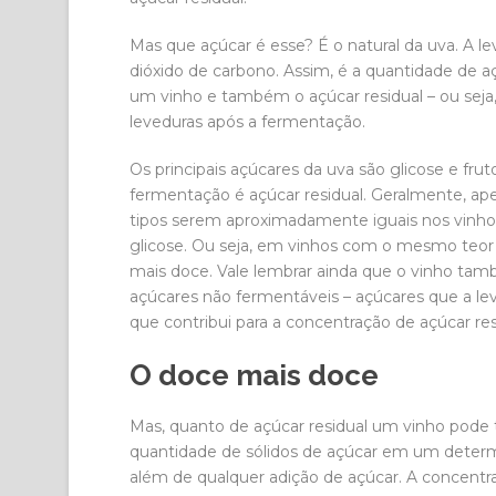
Mas que açúcar é esse? É o natural da uva. A le
dióxido de carbono. Assim, é a quantidade de a
um vinho e também o açúcar residual – ou sej
leveduras após a fermentação.
Os principais açúcares da uva são glicose e fru
fermentação é açúcar residual. Geralmente, ap
tipos serem aproximadamente iguais nos vinhos
glicose. Ou seja, em vinhos com o mesmo teor 
mais doce. Vale lembrar ainda que o vinho t
açúcares não fermentáveis – açúcares que a le
que contribui para a concentração de açúcar res
O doce mais doce
Mas, quanto de açúcar residual um vinho pode t
quantidade de sólidos de açúcar em um determ
além de qualquer adição de açúcar. A concentra