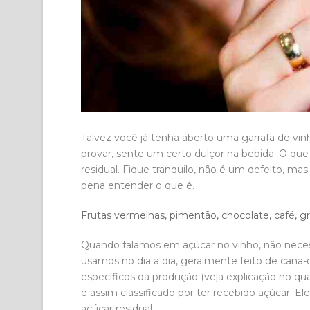
Talvez você já tenha aberto uma garrafa de vinh
provar, sente um certo dulçor na bebida. O que
residual. Fique tranquilo, não é um defeito, mas
pena entender o que é.
Frutas vermelhas, pimentão, chocolate, café, g
Quando falamos em açúcar no vinho, não nec
usamos no dia a dia, geralmente feito de can
específicos da produção (veja explicação no qu
é assim classificado por ter recebido açúcar.
açúcar residual.