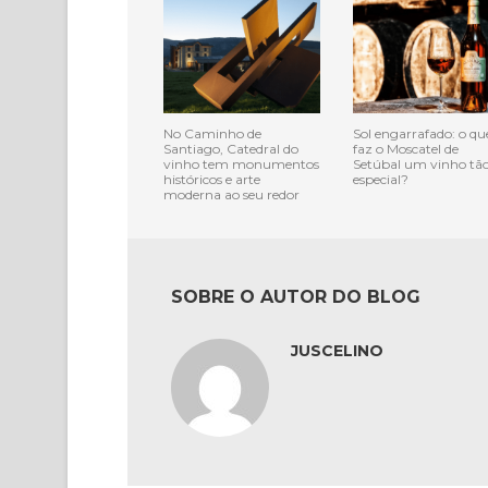
No Caminho de
Sol engarrafado: o qu
Santiago, Catedral do
faz o Moscatel de
vinho tem monumentos
Setúbal um vinho tã
históricos e arte
especial?
moderna ao seu redor
SOBRE O AUTOR DO BLOG
JUSCELINO