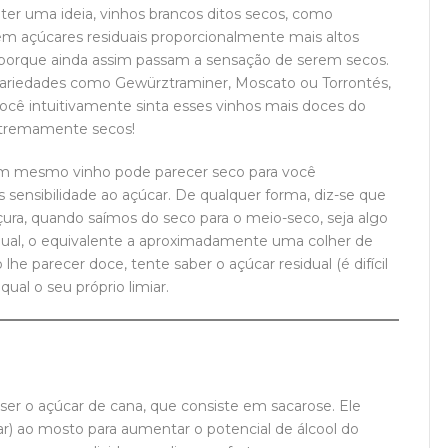
ter uma ideia, vinhos brancos ditos secos, como
em açúcares residuais proporcionalmente mais altos
 porque ainda assim passam a sensação de serem secos.
ariedades como Gewürztraminer, Moscato ou Torrontés,
ê intuitivamente sinta esses vinhos mais doces do
extremamente secos!
 Um mesmo vinho pode parecer seco para você
 sensibilidade ao açúcar. De qualquer forma, diz-se que
ra, quando saímos do seco para o meio-seco, seja algo
idual, o equivalente a aproximadamente uma colher de
he parecer doce, tente saber o açúcar residual (é difícil
qual o seu próprio limiar.
 ser o açúcar de cana, que consiste em sacarose. Ele
ar) ao mosto para aumentar o potencial de álcool do