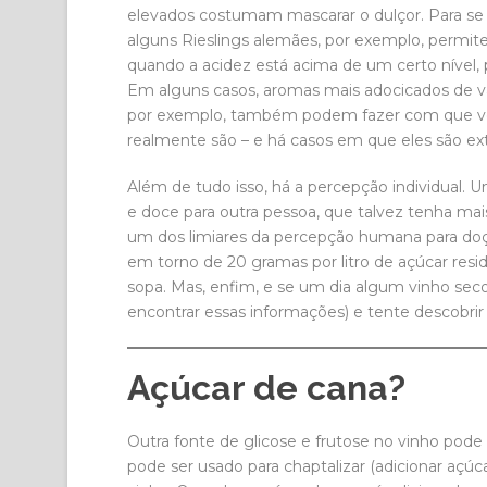
elevados costumam mascarar o dulçor. Para se 
alguns Rieslings alemães, por exemplo, permit
quando a acidez está acima de um certo nível,
Em alguns casos, aromas mais adocicados de v
por exemplo, também podem fazer com que voc
realmente são – e há casos em que eles são 
Além de tudo isso, há a percepção individual.
e doce para outra pessoa, que talvez tenha mais
um dos limiares da percepção humana para doçu
em torno de 20 gramas por litro de açúcar res
sopa. Mas, enfim, e se um dia algum vinho seco l
encontrar essas informações) e tente descobrir 
Açúcar de cana?
Outra fonte de glicose e frutose no vinho pode
pode ser usado para chaptalizar (adicionar açúc