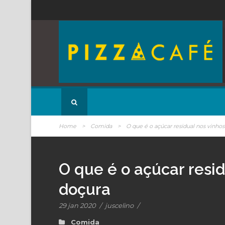
Home
>
Comida
>
O que é o açúcar residual nos vinho
O que é o açúcar resi
doçura
29 jan 2020
/
juscelino
/
Comida