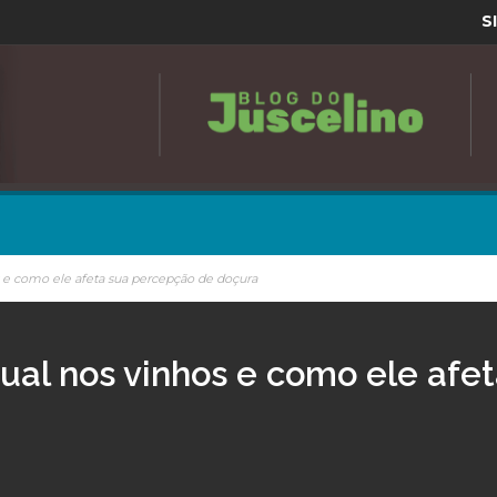
S
s e como ele afeta sua percepção de doçura
dual nos vinhos e como ele afe