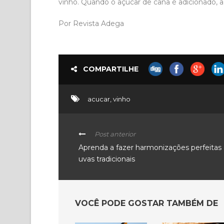
vinho. Quando o açúcar de cana é adicionado, a
Por Revista Adega
COMPARTILHE
acucar
,
vinho
Post anterior
Aprenda a fazer harmonizações perfeita
uvas tradicionais
VOCÊ PODE GOSTAR TAMBÉM DE