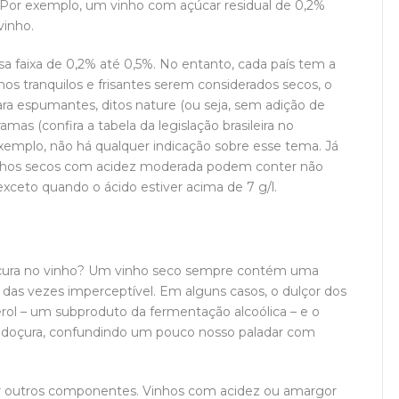
r exemplo, um vinho com açúcar residual de 0,2%
vinho.
 faixa de 0,2% até 0,5%. No entanto, cada país tem a
vinhos tranquilos e frisantes serem considerados secos, o
para espumantes, ditos nature (ou seja, sem adição de
mas (confira a tabela da legislação brasileira no
xemplo, não há qualquer indicação sobre esse tema. Já
inhos secos com acidez moderada podem conter não
 exceto quando o ácido estiver acima de 7 g/l.
oçura no vinho? Um vinho seco sempre contém uma
 das vezes imperceptível. Em alguns casos, o dulçor dos
erol – um subproduto da fermentação alcoólica – e o
 doçura, confundindo um pouco nosso paladar com
or outros componentes. Vinhos com acidez ou amargor