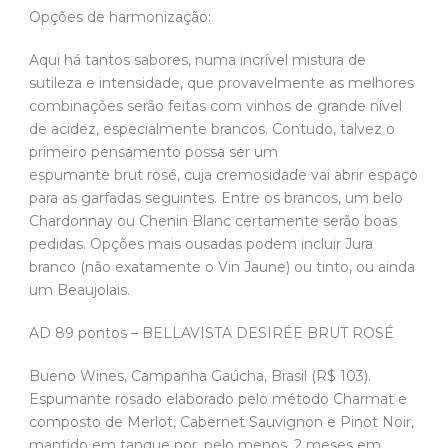
Opções de harmonização:
Aqui há tantos sabores, numa incrível mistura de
sutileza e intensidade, que provavelmente as melhores
combinações serão feitas com vinhos de grande nível
de acidez, especialmente brancos. Contudo, talvez o
primeiro pensamento possa ser um
espumante brut rosé, cuja cremosidade vai abrir espaço
para as garfadas seguintes. Entre os brancos, um belo
Chardonnay ou Chenin Blanc certamente serão boas
pedidas. Opções mais ousadas podem incluir Jura
branco (não exatamente o Vin Jaune) ou tinto, ou ainda
um Beaujolais.
AD 89 pontos – BELLAVISTA DESIRÉE BRUT ROSÉ
Bueno Wines, Campanha Gaúcha, Brasil (R$ 103).
Espumante rosado elaborado pelo método Charmat e
composto de Merlot, Cabernet Sauvignon e Pinot Noir,
mantido em tanque por, pelo menos, 2 meses em