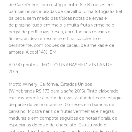
de Carménère, com estágio entre 6 e 8 meses em
barricas novas e usadas de carvalho. Uma fotografia fiel
da cepa, sem medo das típicas notas de ervas e
de pirazina, tudo em meio a muita fruta vermelha e
negra de perfil mais fresco, com taninos macios e
firmes, acidez refrescante e final suculento e
persistente, com toques de cacau, de ameixas e de
amoras. Álcool 14%. EM
AD 90 pontos – MOTTO UNABASHED ZINFANDEL
2014
Motto Winery, Califórnia, Estados Unidos
(Winebrands R$ 173 para a safra 2015). Tinto elaborado
exclusivamente a partir de uvas Zinfandel, com estágio
de parte do vinho durante 10 meses em barricas de
carvalho. Mostra nariz de frutas vermelhas e negras
maduras e em compota seguidas de notas florais, de
especiarias doces e de chocolate. Estruturado e
untuoso, tem taninos macios, acidez na medida e final