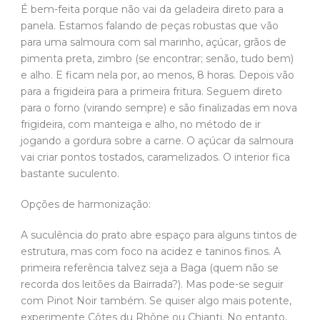
É bem-feita porque não vai da geladeira direto para a
panela. Estamos falando de peças robustas que vão
para uma salmoura com sal marinho, açúcar, grãos de
pimenta preta, zimbro (se encontrar; senão, tudo bem)
e alho. E ficam nela por, ao menos, 8 horas. Depois vão
para a frigideira para a primeira fritura. Seguem direto
para o forno (virando sempre) e são finalizadas em nova
frigideira, com manteiga e alho, no método de ir
jogando a gordura sobre a carne. O açúcar da salmoura
vai criar pontos tostados, caramelizados. O interior fica
bastante suculento.
Opções de harmonização:
A suculência do prato abre espaço para alguns tintos de
estrutura, mas com foco na acidez e taninos finos. A
primeira referência talvez seja a Baga (quem não se
recorda dos leitões da Bairrada?). Mas pode-se seguir
com Pinot Noir também. Se quiser algo mais potente,
experimente Côtes du Rhône ou Chianti. No entanto,