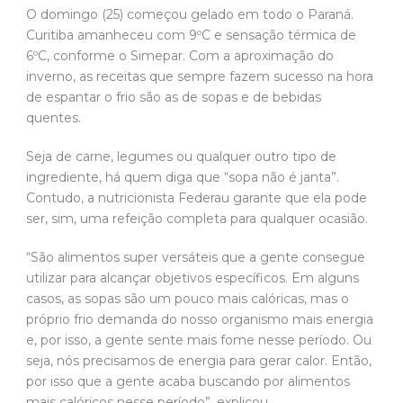
O domingo (25) começou gelado em todo o Paraná.
Curitiba amanheceu com 9ºC e sensação térmica de
6ºC, conforme o Simepar. Com a aproximação do
inverno, as receitas que sempre fazem sucesso na hora
de espantar o frio são as de sopas e de bebidas
quentes.
Seja de carne, legumes ou qualquer outro tipo de
ingrediente, há quem diga que “sopa não é janta”.
Contudo, a nutricionista Federau garante que ela pode
ser, sim, uma refeição completa para qualquer ocasião.
“São alimentos super versáteis que a gente consegue
utilizar para alcançar objetivos específicos. Em alguns
casos, as sopas são um pouco mais calóricas, mas o
próprio frio demanda do nosso organismo mais energia
e, por isso, a gente sente mais fome nesse período. Ou
seja, nós precisamos de energia para gerar calor. Então,
por isso que a gente acaba buscando por alimentos
mais calóricos nesse período”, explicou.