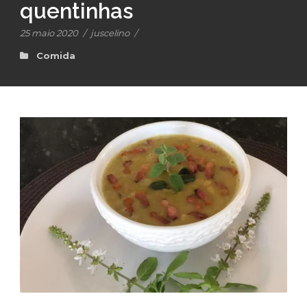
quentinhas
25 maio 2020
/
juscelino
/
Comida