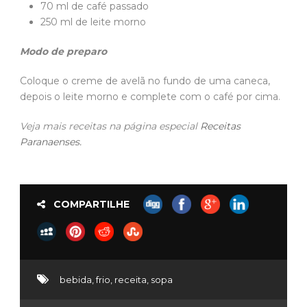
70 ml de café passado
250 ml de leite morno
Modo de preparo
Coloque o creme de avelã no fundo de uma caneca,
depois o leite morno e complete com o café por cima.
Veja mais receitas na página especial
Receitas
Paranaenses.
COMPARTILHE
bebida
,
frio
,
receita
,
sopa