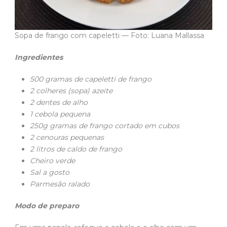
Sopa de frango com capeletti — Foto: Luana Mallassa
Ingredientes
500 gramas de capeletti de frango
2 colheres (sopa) azeite
2 dentes de alho
1 cebola pequena
250g gramas de frango cortado em cubos
2 cenouras pequenas
2 litros de caldo de frango
Cheiro verde
Sal a gosto
Parmesão ralado
Modo de preparo