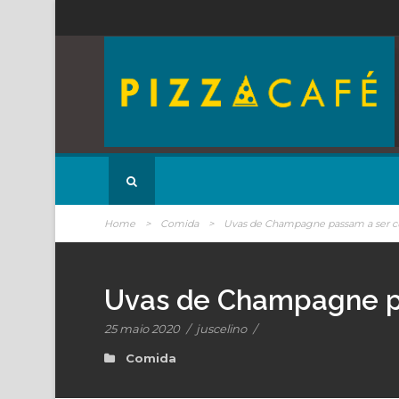
Home
>
Comida
>
Uvas de Champagne passam a ser cul
Uvas de Champagne pa
25 maio 2020
/
juscelino
/
Comida