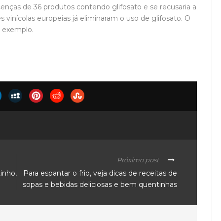
cenças de 36 produtos contendo glifosato e se recusaria a
vinícolas europeias já eliminaram o uso de glifosato. O
 exemplo.
Próximo post
tinho,
Para espantar o frio, veja dicas de receitas de
sopas e bebidas deliciosas e bem quentinhas