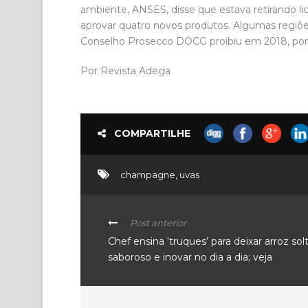
ambiente, ANSES, disse que estava retirando li
aprovar quatro novos produtos. Algumas regiões 
Conselho Prosecco DOCG proibiu em 2018, por
Por Revista Adega
COMPARTILHE
champagne
,
uvas
Post anterior
Chef ensina ‘truques’ para deixar arroz sol
saboroso e inovar no dia a dia; veja