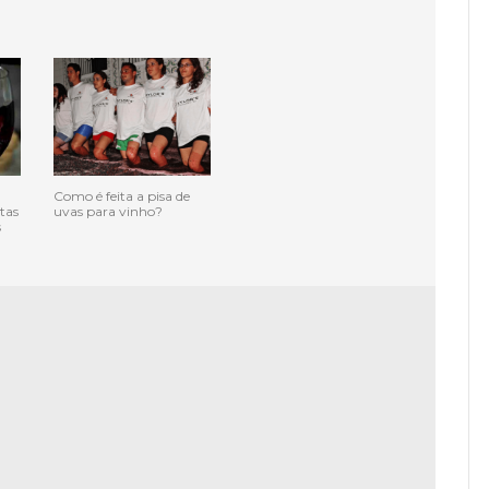
Como é feita a pisa de
tas
uvas para vinho?
s