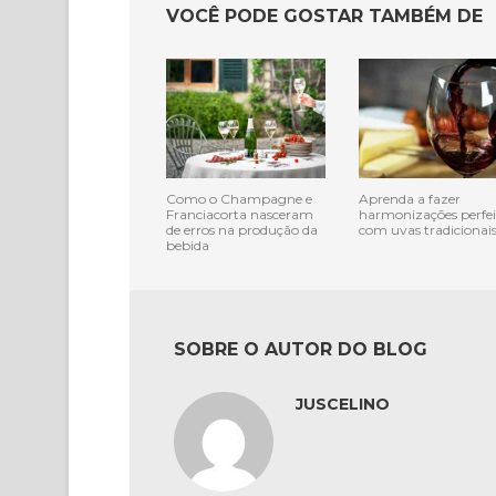
VOCÊ PODE GOSTAR TAMBÉM DE
Como o Champagne e
Aprenda a fazer
Franciacorta nasceram
harmonizações perfei
de erros na produção da
com uvas tradicionai
bebida
SOBRE O AUTOR DO BLOG
JUSCELINO