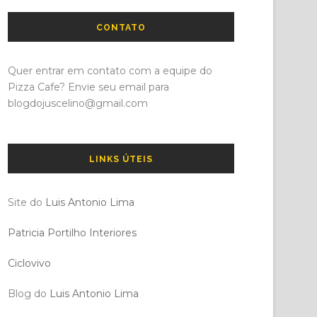
CONTATO
Quer entrar em contato com a equipe do
Pizza Cafe? Envie seu email para
blogdojuscelino@gmail.com
LINKS ÚTEIS
Site do
Luis Antonio Lima
Patricia Portilho Interiores
Ciclovivo
Blog do
Luis Antonio Lima