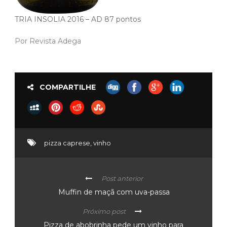
TRIA INSOLIA 2016 – AD 87 pontos
Por Revista Adega
COMPARTILHE
pizza caprese
,
vinho
Post anterior
Muffin de maçã com uva-passa
Próximo post
Pizza de abobrinha pede um vinho para