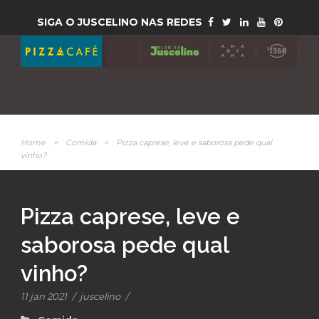
SIGA O JUSCELINO NAS REDES
Home
>
Comida
>
Pizza caprese, leve e saborosa pede qual
vinho?
Pizza caprese, leve e
saborosa pede qual
vinho?
11 jan 2021
/
juscelino
/