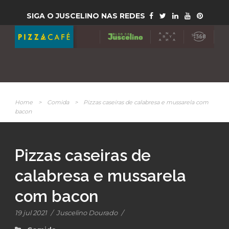
SIGA O JUSCELINO NAS REDES
Home
>
Comida
>
Pizzas caseiras de calabresa e mussarela com
bacon
Pizzas caseiras de
calabresa e mussarela
com bacon
19 jul 2021
/
Juscelino Dourado
/