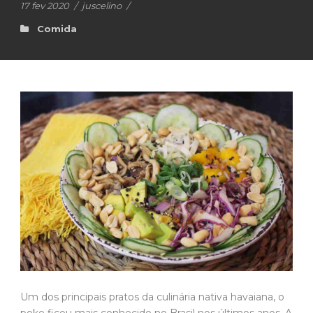
17 fev 2020
/
juscelino
/
Comida
Um dos principais pratos da culinária nativa havaiana, o