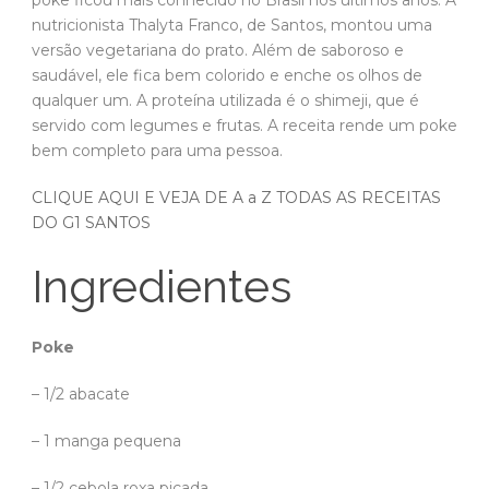
poke ficou mais conhecido no Brasil nos últimos anos. A
nutricionista Thalyta Franco, de Santos, montou uma
versão vegetariana do prato. Além de saboroso e
saudável, ele fica bem colorido e enche os olhos de
qualquer um. A proteína utilizada é o shimeji, que é
servido com legumes e frutas. A receita rende um poke
bem completo para uma pessoa.
CLIQUE AQUI E VEJA DE A a Z TODAS AS RECEITAS
DO G1 SANTOS
Ingredientes
Poke
– 1/2 abacate
– 1 manga pequena
– 1/2 cebola roxa picada