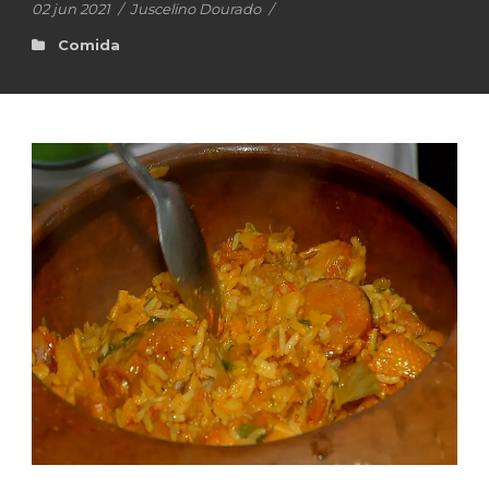
02 jun 2021
/
Juscelino Dourado
/
Comida