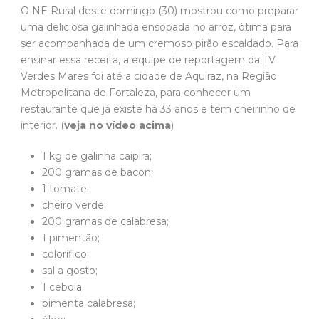
O NE Rural deste domingo (30) mostrou como preparar
uma deliciosa galinhada ensopada no arroz, ótima para
ser acompanhada de um cremoso pirão escaldado. Para
ensinar essa receita, a equipe de reportagem da TV
Verdes Mares foi até a cidade de Aquiraz, na Região
Metropolitana de Fortaleza, para conhecer um
restaurante que já existe há 33 anos e tem cheirinho de
interior. (
veja no vídeo acima
)
1 kg de galinha caipira;
200 gramas de bacon;
1 tomate;
cheiro verde;
200 gramas de calabresa;
1 pimentão;
colorífico;
sal a gosto;
1 cebola;
pimenta calabresa;