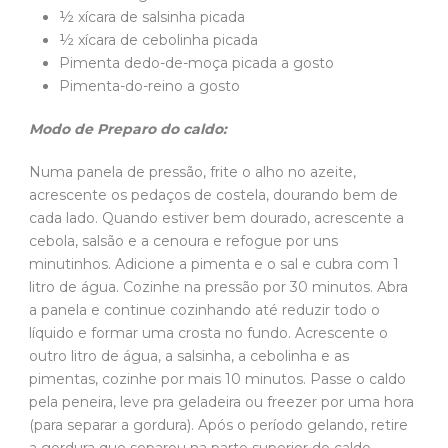
½ xícara de salsinha picada
½ xícara de cebolinha picada
Pimenta dedo-de-moça picada a gosto
Pimenta-do-reino a gosto
Modo de Preparo do caldo:
Numa panela de pressão, frite o alho no azeite,
acrescente os pedaços de costela, dourando bem de
cada lado. Quando estiver bem dourado, acrescente a
cebola, salsão e a cenoura e refogue por uns
minutinhos. Adicione a pimenta e o sal e cubra com 1
litro de água. Cozinhe na pressão por 30 minutos. Abra
a panela e continue cozinhando até reduzir todo o
líquido e formar uma crosta no fundo. Acrescente o
outro litro de água, a salsinha, a cebolinha e as
pimentas, cozinhe por mais 10 minutos. Passe o caldo
pela peneira, leve pra geladeira ou freezer por uma hora
(para separar a gordura). Após o período gelando, retire
a gordura que separou na parte superior do caldo,