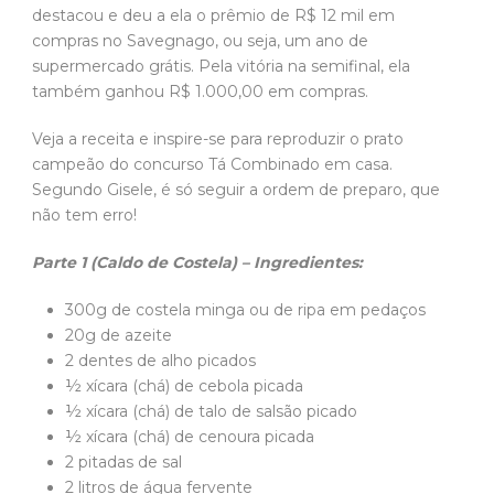
destacou e deu a ela o prêmio de R$ 12 mil em
compras no Savegnago, ou seja, um ano de
supermercado grátis. Pela vitória na semifinal, ela
também ganhou R$ 1.000,00 em compras.
Veja a receita e inspire-se para reproduzir o prato
campeão do concurso Tá Combinado em casa.
Segundo Gisele, é só seguir a ordem de preparo, que
não tem erro!
Parte 1 (Caldo de Costela) – Ingredientes:
300g de costela minga ou de ripa em pedaços
20g de azeite
2 dentes de alho picados
½ xícara (chá) de cebola picada
½ xícara (chá) de talo de salsão picado
½ xícara (chá) de cenoura picada
2 pitadas de sal
2 litros de água fervente