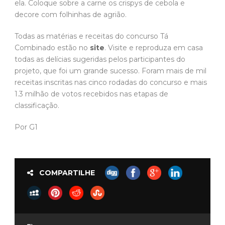
ela. Coloque sobre a carne os crispys de cebola e
decore com folhinhas de agrião.
Todas as matérias e receitas do concurso Tá
Combinado estão no
site
. Visite e reproduza em casa
todas as delícias sugeridas pelos participantes do
projeto, que foi um grande sucesso. Foram mais de mil
receitas inscritas nas cinco rodadas do concurso e mais
1.3 milhão de votos recebidos nas etapas de
classificação.
Por G1
COMPARTILHE