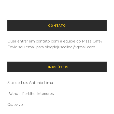
CONTATO
Quer entrar em contato com a equipe do Pizza Cafe?
Envie seu email para blogdojuscelino@gmail.com
LINKS ÚTEIS
Site do
Luis Antonio Lima
Patricia Portilho Interiores
Ciclovivo