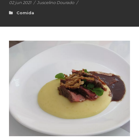
02 jun 2021
/
Juscelino Dourado
/
Comida