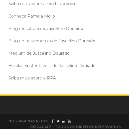
Saiba mais sobre
acido hialuronico
Conheça
Pamela Mello
Blog de cultura de
Juscelino Dourado
Blog de gastronomia de
Juscelino Dourado
Medium de
Juscelino Dourado
Escolas Sustentáveis, de
Juscelino Dourado
Saiba mais sobre o
RPA
NOS SIGA NAS REDES
PIZZACAFÉ - TODOS OS DIREITOS RESERVADOS