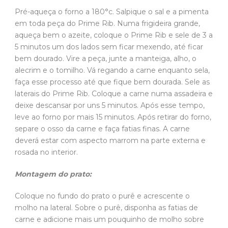
Pré-aqueça o forno a 180°c. Salpique o sal e a pimenta
em toda peça do Prime Rib. Numa frigideira grande,
aqueça bem o azeite, coloque o Prime Rib e sele de 3 a
5 minutos um dos lados sem ficar mexendo, até ficar
bem dourado. Vire a peça, junte a manteiga, alho, o
alecrim e o tomilho. Vá regando a carne enquanto sela,
faça esse processo até que fique bem dourada. Sele as
laterais do Prime Rib. Coloque a carne numa assadeira e
deixe descansar por uns 5 minutos. Após esse tempo,
leve ao forno por mais 15 minutos. Após retirar do forno,
separe o osso da carne e faça fatias finas. A carne
deverá estar com aspecto marrom na parte externa e
rosada no interior.
Montagem do prato:
Coloque no fundo do prato o purê e acrescente o
molho na lateral. Sobre o purê, disponha as fatias de
carne e adicione mais um pouquinho de molho sobre