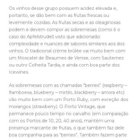
Os vinhos desse grupo possuem acidez elevada e,
portanto, se dão bem com as frutas frescas ou
levemente cozidas. As frutas secas e as oleaginosas
podem e devem compor as sobremesas (como é o
caso do Apfelstrudel) visto que adicionarão
complexidade e nuances de sabores similares aos dos
vinhos. O tradicional crème brûlée vai muito bem com
um Moscatel de Beaumes de Venise, com Sauternes
ou outro Colheita Tardia, e ainda com boa parte dos
Icewines.
As sobremesas com as chamadas “berries” (raspberry –
framboesa, blueberry – mirtilo, blackberry – amora etc)
vão muito bem com um Porto Ruby, com exceção dos
morangos (strawberry). O Porto Vintage, que
permanece pouco tempo no carvalho (em comparação
com os Portos de 10, 20, 40 anos), mantém uma
presença marcante de frutas, o que também faz dele
boa companhia para as “berries”. Também fazem parte