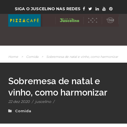
SIGA O JUSCELINO NAS REDES
Home
>
Comida
>
Sobremesa de natal e vinho, como harmonizar
Sobremesa de natal e
vinho, como harmonizar
22 dez 2020
/
juscelino
/
Comida