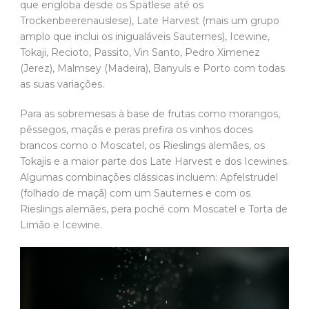
que engloba desde os Spätlese até os
Trockenbeerenauslese), Late Harvest (mais um grupo
amplo que inclui os inigualáveis Sauternes), Icewine,
Tokaji, Recioto, Passito, Vin Santo, Pedro Ximenez
(Jerez), Malmsey (Madeira), Banyuls e Porto com todas
as suas variações.
Para as sobremesas à base de frutas como morangos,
pêssegos, maçãs e peras prefira os vinhos doces
brancos como o Moscatel, os Rieslings alemães, os
Tokajis e a maior parte dos Late Harvest e dos Icewines.
Algumas combinações clássicas incluem: Apfelstrudel
(folhado de maçã) com um Sauternes e com os
Rieslings alemães, pera poché com Moscatel e Torta de
Limão e Icewine.