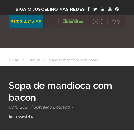
SIGA O JUSCELINO NAS REDES
Home
>
Comida
>
Sopa de mandioca com bacon
Sopa de mandioca com
bacon
02 jul 2021
/
Juscelino Dourado
/
Comida