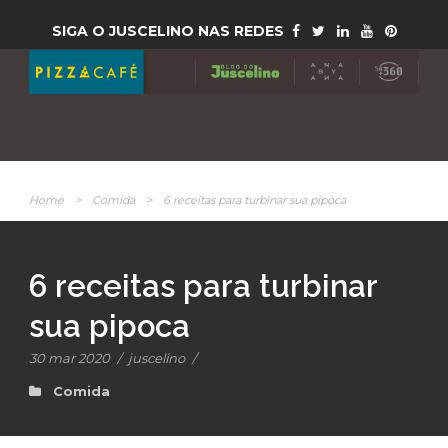
SIGA O JUSCELINO NAS REDES
Home
>
Comida
>
6 receitas para turbinar sua pipoca
6 receitas para turbinar
sua pipoca
30 mar 2020
/
juscelino
/
Comida