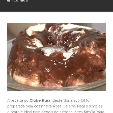
Comida
A receita do
Clube Rural
deste domingo (3) foi
preparada pela cozinheira Rosa Helena. Fácil e simples,
o prato é ideal para depois do almoço, bem família, para