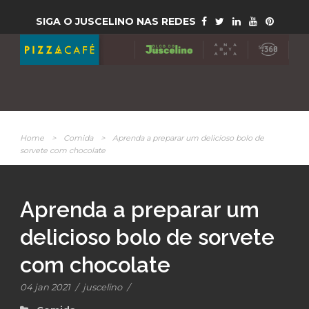
SIGA O JUSCELINO NAS REDES
Home
>
Comida
>
Aprenda a preparar um delicioso bolo de
sorvete com chocolate
Aprenda a preparar um
delicioso bolo de sorvete
com chocolate
04 jan 2021
/
juscelino
/