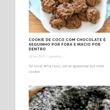
COOKIE DE COCO COM CHOCOLATE É
SEQUINHO POR FORA E MACIO POR
DENTRO
03 fev 2021
/
juscelino
/
Se você ama coco, vai se apaixonar por este
cookie.