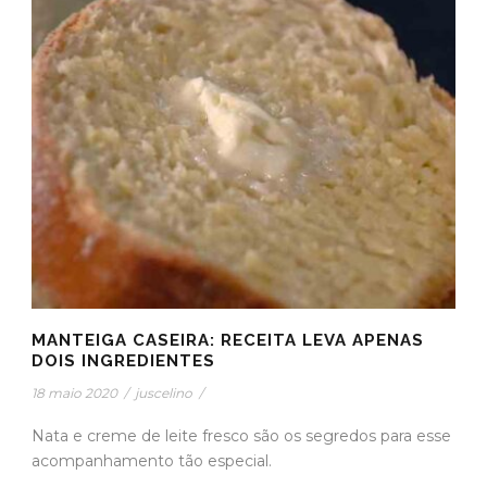
MANTEIGA CASEIRA: RECEITA LEVA APENAS
DOIS INGREDIENTES
18 maio 2020
/
juscelino
/
Nata e creme de leite fresco são os segredos para esse
acompanhamento tão especial.