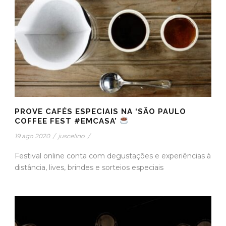
PROVE CAFÉS ESPECIAIS NA ‘SÃO PAULO
COFFEE FEST #EMCASA’
19 ago 2020
/
juscelino
/
Festival online conta com degustações e experiências à
distância, lives, brindes e sorteios especiais