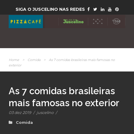
SIGA O JUSCELINO NAS REDES
Home
>
Comida
>
As 7 comidas brasileiras mais famosas no
exterior
As 7 comidas brasileiras
mais famosas no exterior
03 dez 2019
/
juscelino
/
Comida