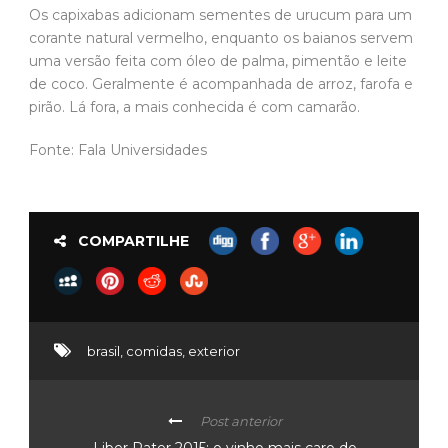
Os capixabas adicionam sementes de urucum para um
corante natural vermelho, enquanto os baianos servem
uma versão feita com óleo de palma, pimentão e leite
de coco. Geralmente é acompanhada de arroz, farofa e
pirão. Lá fora, a mais conhecida é com camarão.
Fonte: Fala Universidades
COMPARTILHE
brasil
,
comidas
,
exterior
Post anterior