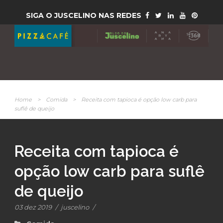
SIGA O JUSCELINO NAS REDES
Home
>
Comida
>
Receita com tapioca é opção low carb para
suflê de queijo
Receita com tapioca é
opção low carb para suflê
de queijo
03 dez 2019
/
juscelino
/