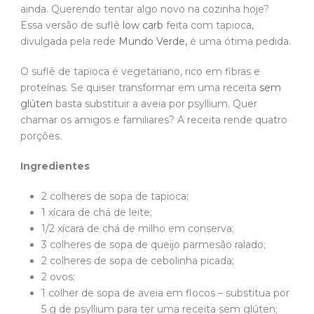
ainda. Querendo tentar algo novo na cozinha hoje?
Essa versão de suflê
low carb
feita com tapioca,
divulgada pela rede
Mundo Verde,
é uma ótima pedida.
O suflê de tapioca é vegetariano, rico em fibras e
proteínas. Se quiser transformar em uma receita
sem
glúten
basta substituir a aveia por psyllium. Quer
chamar os amigos e familiares? A receita rende quatro
porções.
Ingredientes
2 colheres de sopa de tapioca;
1 xícara de chá de leite;
1/2 xícara de chá de milho em conserva;
3 colheres de sopa de queijo parmesão ralado;
2 colheres de sopa de cebolinha picada;
2 ovos;
1 colher de sopa de aveia em flocos – substitua por
5 g de psyllium para ter uma receita sem glúten;