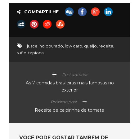
COMPARTILHE
juscelino dourado
,
low carb
,
queijo
,
receita
,
sufle
,
tapioca
Post anterior
As 7 comidas brasileiras mais famosas no
exterior
Próximo post
Receita de caipirinha de tomate
VOCÊ PODE GOSTAR TAMBÉM DE