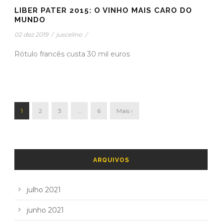
LIBER PATER 2015: O VINHO MAIS CARO DO
MUNDO
02 dez 2019
/
juscelino
/
Rótulo francês custa 30 mil euros
1
2
3
…
6
Mais ›
ARQUIVOS
julho 2021
junho 2021