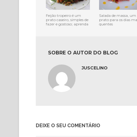
Feijão tropeiro é um
Salada de massa, um
prato caseiro, simples de
prato para os dias ma
fazer e gostoso; aprenda
quentes
SOBRE O AUTOR DO BLOG
JUSCELINO
DEIXE O SEU COMENTÁRIO