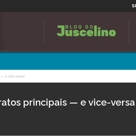
S
s — e vice-versa
atos principais — e vice-versa