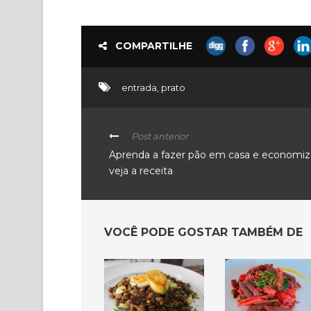
COMPARTILHE
entrada
,
prato
Post anterior
Aprenda a fazer pão em casa e economiz
veja a receita
VOCÊ PODE GOSTAR TAMBÉM DE