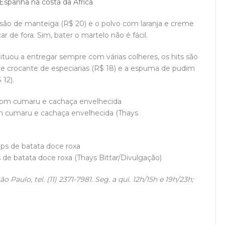
Espanha na costa da África
o de manteiga (R$ 20) e o polvo com laranja e creme
de fora. Sim, bater o martelo não é fácil.
tuou a entregar sempre com várias colheres, os hits são
crocante de especiarias (R$ 18) e a espuma de pudim
12).
m cumaru e cachaça envelhecida (Thays
de batata doce roxa (Thays Bittar/Divulgação)
Paulo, tel. (11) 2371-7981. Seg. a qui. 12h/15h e 19h/23h;