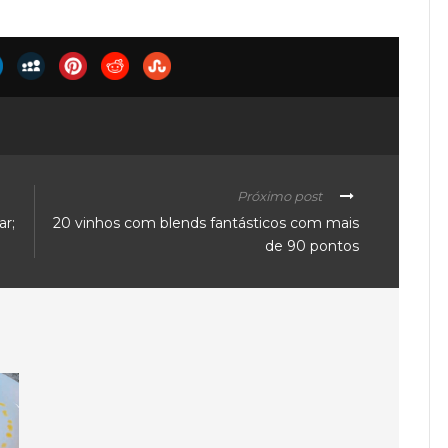
Próximo post
ar;
20 vinhos com blends fantásticos com mais
de 90 pontos