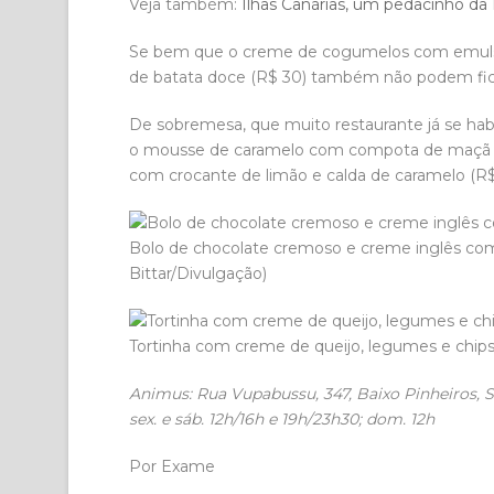
Veja também:
Ilhas Canárias, um pedacinho da 
Se bem que o creme de cogumelos com emulsã
de batata doce (R$ 30) também não podem ficar 
De sobremesa, que muito restaurante já se habi
o mousse de caramelo com compota de maçã e 
com crocante de limão e calda de caramelo (R$ 
Bolo de chocolate cremoso e creme inglês co
Bittar/Divulgação)
Tortinha com creme de queijo, legumes e chips 
Animus: Rua Vupabussu, 347, Baixo Pinheiros, São 
sex. e sáb. 12h/16h e 19h/23h30; dom. 12h
Por Exame