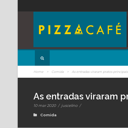
Home
>
Comida
>
As entradas viraram pratos principai
As entradas viraram pr
10 mar 2020
/
juscelino
/
Comida