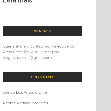
Leia mais
CONTATO
Quer entrar em contato com a equipe do
Pizza Cafe? Envie seu email para
blogdojuscelino@gmail.com
LINKS ÚTEIS
Site do
Luis Antonio Lima
Patricia Portilho Interiores