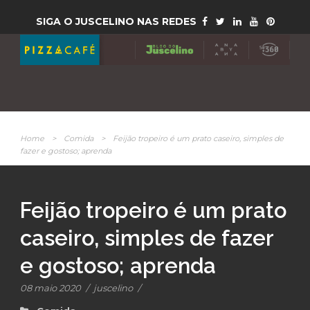
SIGA O JUSCELINO NAS REDES
Home
>
Comida
>
Feijão tropeiro é um prato caseiro, simples de
fazer e gostoso; aprenda
Feijão tropeiro é um prato
caseiro, simples de fazer
e gostoso; aprenda
08 maio 2020
/
juscelino
/