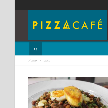
Home
>
prato