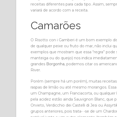
receitas diferentes para cada tipo. Assim, s
variará de acordo com a receita.
Camarões
O Risotto con i Gamberi é um bom exemplo diss
de qualquer peixe ou fruto do mar, não inclui 
exemplos que mostram que essa “regra” pode se
manteiga ou do queijo) nos indica imediatam
grandes
Borgonha
, podemos citar os american
River.
Porém (sempre há um porém), muitas receitas 
raspas de limão ou até mesmo morangos. Ess
um Champagne, um Franciacorta, ou qualquer 
pela acidez estão ainda Sauvignon Blanc, que
Orvieto, Verdicchio dei Castelli di Jesi ou Assy
grupos anteriores, pois trata- -se de um Char