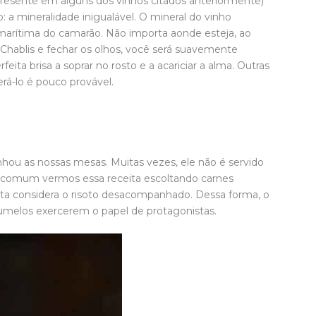
esente em alguns dos vinhos citados anteriormente)
o: a mineralidade inigualável. O mineral do vinho
marítima do camarão. Não importa aonde esteja, ao
hablis e fechar os olhos, você será suavemente
eita brisa a soprar no rosto e a acariciar a alma. Outras
rá-lo é pouco provável.
anhou as nossas mesas. Muitas vezes, ele não é servido
e comum vermos essa receita escoltando carnes
ta considera o risoto desacompanhado. Dessa forma, o
gumelos exercerem o papel de protagonistas.