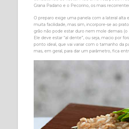
Grana Padano e o Pecorino, os mais recorrentem
O preparo exige uma panela com a lateral alta
muita facilidade, mas sim, incorpore-se ao prat
grão não pode estar duro nem mole demais (o
Ele deve estar “al dente”, ou seja, macio por for
ponto ideal, que vai variar com o tamanho da p
mas, em geral, para dar um parâmetro, fica ent