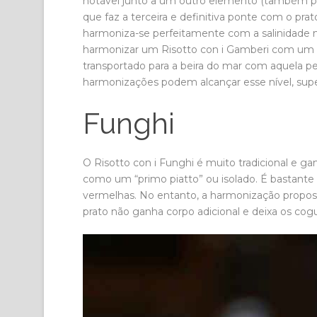
notável junto a um outro elemento (também pr
que faz a terceira e definitiva ponte com o prat
harmoniza-se perfeitamente com a salinidade 
harmonizar um Risotto con i Gamberi com um C
transportado para a beira do mar com aquela perf
harmonizações podem alcançar esse nível, supe
Funghi
O Risotto con i Funghi é muito tradicional e g
como um “primo piatto” ou isolado. É bastant
vermelhas. No entanto, a harmonização propos
prato não ganha corpo adicional e deixa os co