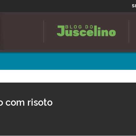
S
 com risoto