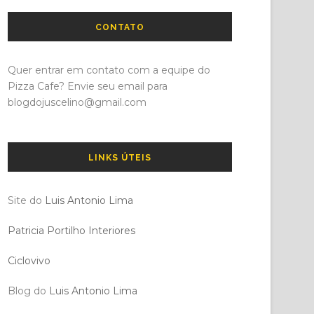
CONTATO
Quer entrar em contato com a equipe do
Pizza Cafe? Envie seu email para
blogdojuscelino@gmail.com
LINKS ÚTEIS
Site do
Luis Antonio Lima
Patricia Portilho Interiores
Ciclovivo
Blog do
Luis Antonio Lima