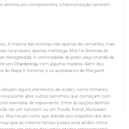
empre atentos aos componentes, a harmonização também
o. A maioria das receitas, não apenas de camarões, mas
queijo no preparo, apenas manteiga. Mas há dezenas de
r transgredida. A cremosidade do prato (seja oriunda da
ente um
Chardonnay
com alguma madeira. Além dos
os do Napa e Sonoma, e os australianos de Margaret
utilizam alguns elementos de acidez, como tomates,
a nova ponte abre outros caminhos, que começam com
belo exemplar de espumante. Entre as opções abertas
 pode ser um Sancerre ou um Pouilly Fumé, Muscadet,
rtiko. Mas há um vinho que atende aos requisitos dos dois
donnay que ao mesmo tempo possui uma acidez cítrica