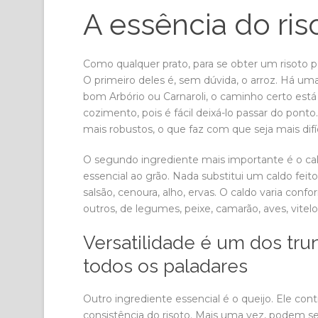
A essência do ris
Como qualquer prato, para se obter um risoto pe
O primeiro deles é, sem dúvida, o arroz. Há uma
bom Arbório ou Carnaroli, o caminho certo está
cozimento, pois é fácil deixá-lo passar do pont
mais robustos, o que faz com que seja mais difí
O segundo ingrediente mais importante é o cald
essencial ao grão. Nada substitui um caldo feito
salsão, cenoura, alho, ervas. O caldo varia conf
outros, de legumes, peixe, camarão, aves, vitel
Versatilidade é um dos trun
todos os paladares
Outro ingrediente essencial é o queijo. Ele c
consistência do risoto. Mais uma vez, podem se