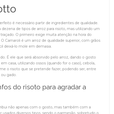
otto
rfeito é necessário partir de ingredientes de qualidade.
 dezena de tipos de arroz para risoto, mas utilizando um
 traçado. O primeiro exige muita atenção na hora do
o. O Carnaroli é um arroz de qualidade superior, com grãos
cil deixá-lo mole em demasia.
o. É ele que será absorvido pelo arroz, dando o gosto
 em casa, utilizando ossos (quando for o caso), cebola,
orme o risoto que se pretende fazer, podendo ser, entre
o ou gado.
fos do risoto para agradar a
ontribui não apenas com o gosto, mas também com a
r usados diversos tipos, sendo o parmesão, sobretudo o