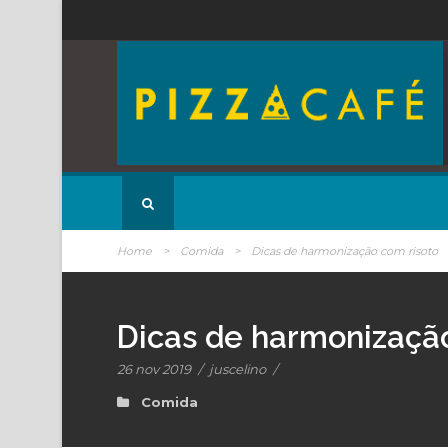
Home
>
Comida
>
Dicas de harmonização com risoto
Dicas de harmonização
26 nov 2019
/
juscelino
/
Comida