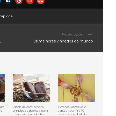
tapicoa
Próximo post
u
Os melhores vinhedos do mundo
 um
Picolé de café: receita
Gostosa, acessível e
jo
simples e saborosa para
versátil: confira 10
quem ama a bebida
receitas com batata