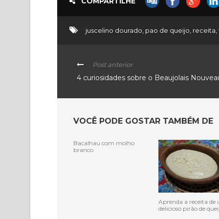
COMPARTILHE
juscelino dourado
,
pao de queijo
,
receita
,
Post anterior
4 curiosidades sobre o Beaujolais Nouvea
VOCÊ PODE GOSTAR TAMBÉM DE
Bacalhau com molho
branco
Aprenda a receita de
delicioso pirão de quei