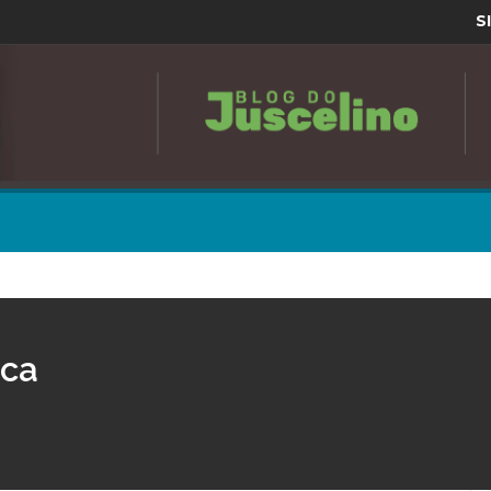
S
oca