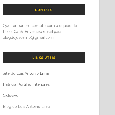
CONTATO
Quer entrar em contato com a equipe do
Pizza Cafe? Envie seu email para
blogdojuscelino@gmail.com
LINKS ÚTEIS
Site do
Luis Antonio Lima
Patricia Portilho Interiores
Ciclovivo
Blog do
Luis Antonio Lima