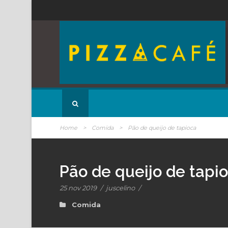
Home
>
Comida
>
Pão de queijo de tapioca
Pão de queijo de tapi
25 nov 2019
/
juscelino
/
Comida