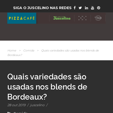
SIGA O JUSCELINO NAS REDES
Home
>
Comida
>
Quais variedades são usadas nos blends de
Bordeaux?
Quais variedades são
usadas nos blends de
Bordeaux?
28 out 2019
/
juscelino
/