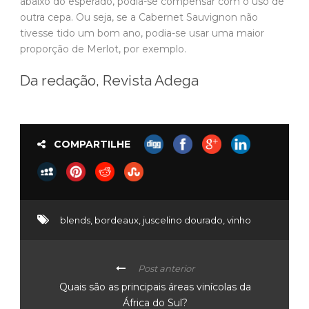
abaixo do esperado, podia-se compensar com o uso de
outra cepa. Ou seja, se a Cabernet Sauvignon não
tivesse tido um bom ano, podia-se usar uma maior
proporção de Merlot, por exemplo.
Da redação, Revista Adega
COMPARTILHE
blends
,
bordeaux
,
juscelino dourado
,
vinho
Post anterior
Quais são as principais áreas vinícolas da
África do Sul?