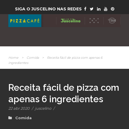
SIGA O JUSCELINO NAS REDES
Home
>
Comida
>
Receita fácil de pizza com apenas 6
ingredientes
Receita fácil de pizza com
apenas 6 ingredientes
22 abr 2020
/
juscelino
/
Comida