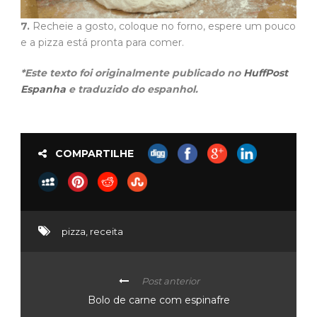
7.
Recheie a gosto, coloque no forno, espere um pouco
e a pizza está pronta para comer.
*Este texto foi originalmente publicado no
HuffPost
Espanha
e traduzido do espanhol.
COMPARTILHE
pizza
,
receita
Post anterior
Bolo de carne com espinafre