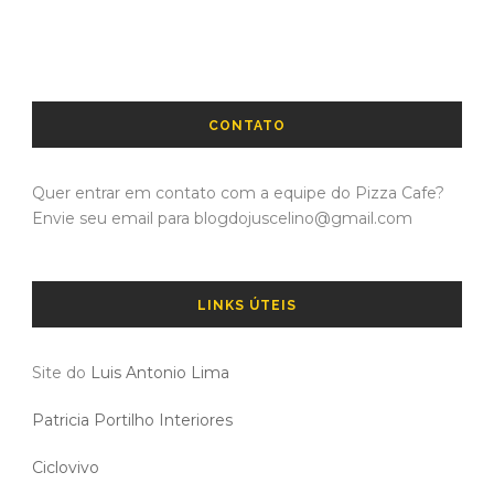
CONTATO
Quer entrar em contato com a equipe do Pizza Cafe?
Envie seu email para blogdojuscelino@gmail.com
LINKS ÚTEIS
Site do
Luis Antonio Lima
Patricia Portilho Interiores
Ciclovivo