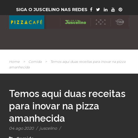
SIGA O JUSCELINO NAS REDES
Home
>
Comida
>
Temos aqui duas receitas para inovar na pizza
amanhecida
Temos aqui duas receitas
para inovar na pizza
amanhecida
04 ago 2020
/
juscelino
/