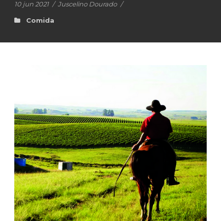
10 jun 2021
/
Juscelino Dourado
/
Comida