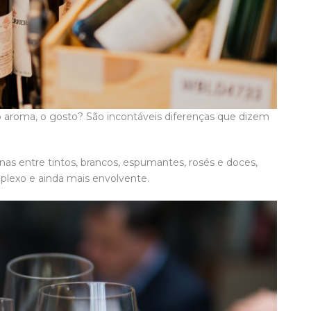
 o aroma, o gosto? São incontáveis diferenças que dizem
nas entre tintos, brancos, espumantes, rosés e doces,
lexo e ainda mais envolvente.