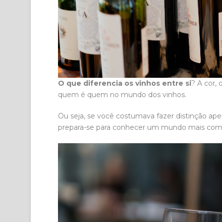
O que diferencia os vinhos entre si
? A cor,
quem é quem no mundo dos vinhos.
Ou seja, se você costumava fazer distinção ape
prepara-se para conhecer um mundo mais comp