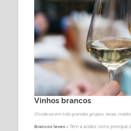
Vinhos brancos
Divide-se em três grandes grupos: leves, médi
Brancos leves –
Têm a acidez como principal cara