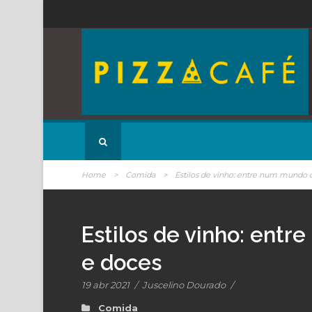
Home
>
Comida
>
Estilos de vinho: entre num mundo qu
Estilos de vinho: entr
e doces
19 abr 2021
/
Juscelino Dourado
/
Comida