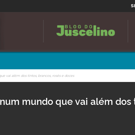
S
e vai além dos tintos, brancos, rosés e doces
e num mundo que vai além dos t